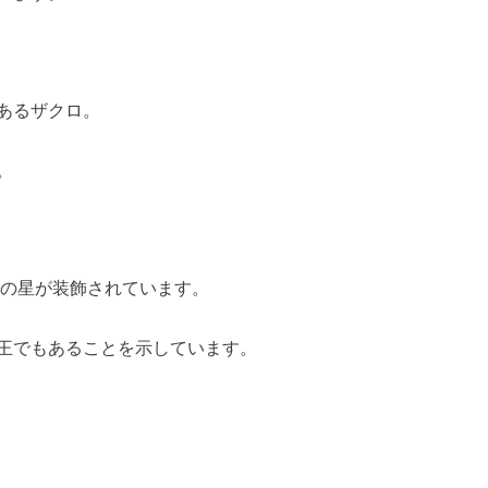
あるザクロ。
。
2の星が装飾されています。
王でもあることを示しています。