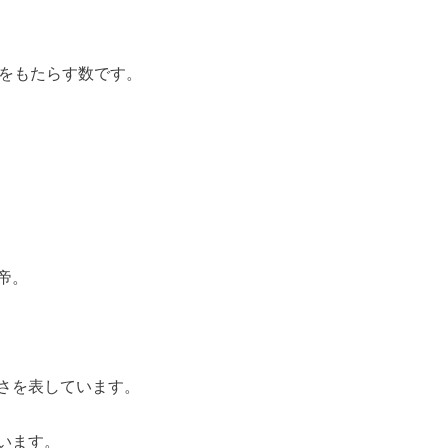
和をもたらす数です。
帝。
さを表しています。
います。