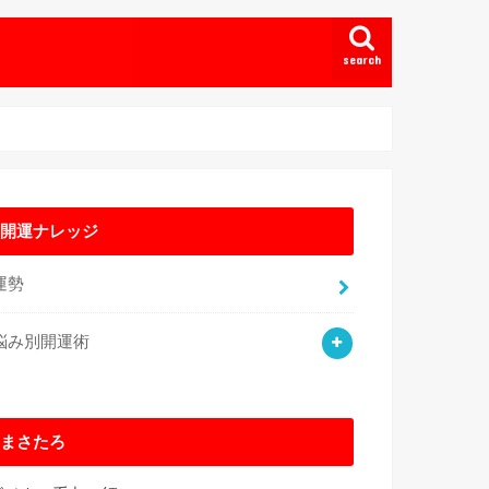
search
開運ナレッジ
運勢
悩み別開運術
まさたろ