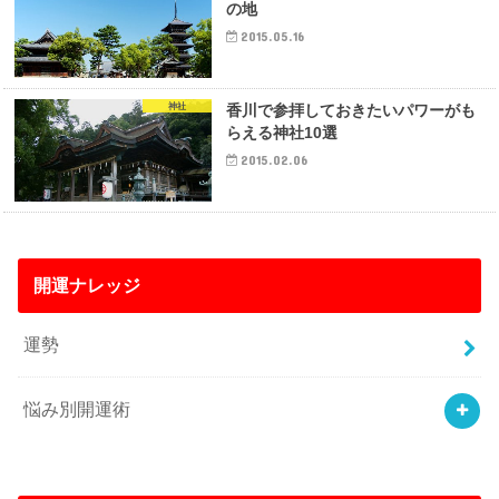
の地
2015.05.16
神社
香川で参拝しておきたいパワーがも
らえる神社10選
2015.02.06
開運ナレッジ
運勢
悩み別開運術