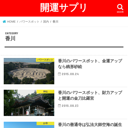
開運サプリ
search
HOME
パワースポット
国内
香川
香川
パワースポット
香川のパワースポット、金運アップ
なら銭形砂絵
2015.08.24
神社
香川のパワースポット、財力アップ
と開運の金刀比羅宮
2015.08.23
お寺
香川の善通寺は弘法大師空海の誕生