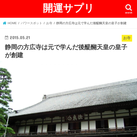
開運サプリ
search
HOME
パワースポット
お寺
静岡の方広寺は元で学んだ後醍醐天皇の皇子が創建
2015.05.21
お寺
静岡の方広寺は元で学んだ後醍醐天皇の皇子
が創建