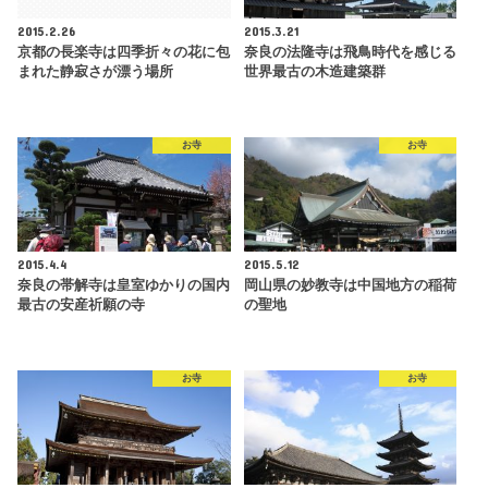
2015.2.26
2015.3.21
京都の長楽寺は四季折々の花に包
奈良の法隆寺は飛鳥時代を感じる
まれた静寂さが漂う場所
世界最古の木造建築群
お寺
お寺
2015.4.4
2015.5.12
奈良の帯解寺は皇室ゆかりの国内
岡山県の妙教寺は中国地方の稲荷
最古の安産祈願の寺
の聖地
お寺
お寺