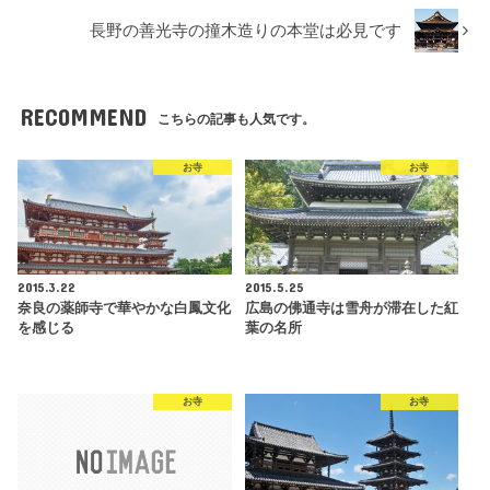
長野の善光寺の撞木造りの本堂は必見です
RECOMMEND
こちらの記事も人気です。
お寺
お寺
2015.3.22
2015.5.25
奈良の薬師寺で華やかな白鳳文化
広島の佛通寺は雪舟が滞在した紅
を感じる
葉の名所
お寺
お寺