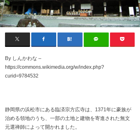
By しんかわな –
https://commons.wikimedia.org/w/index.php?
curid=9784532
静岡県の浜松市にある臨済宗方広寺は、1371年に豪族が
治める領地のうち、一部の土地と建物を寄進された無文
元選禅師によって開かれました。