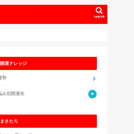
search
開運ナレッジ
運勢
悩み別開運術
まさたろ